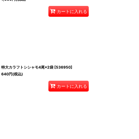
カートに入れる
特大カラフトシシャモ4尾×2袋
[
536950
]
640
円
(税込)
カートに入れる