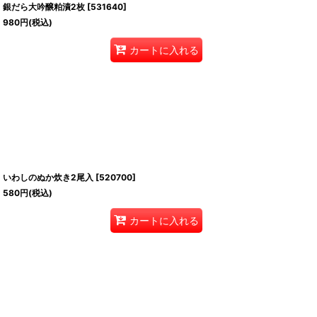
銀だら大吟醸粕漬2枚
[
531640
]
980
円
(税込)
カートに入れる
いわしのぬか炊き2尾入
[
520700
]
580
円
(税込)
カートに入れる