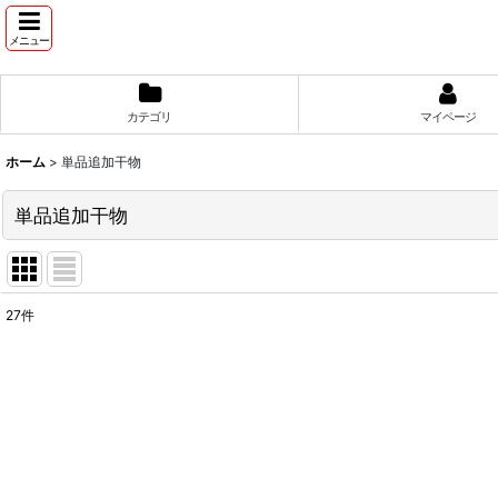
メニュー
カテゴリ
マイページ
ホーム
>
単品追加干物
単品追加干物
27
件
表示数
:
並び順
: