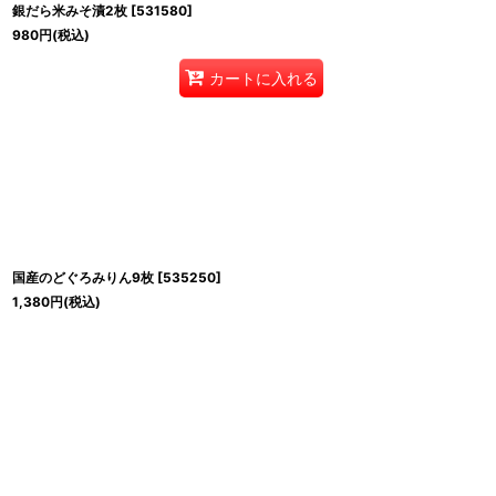
銀だら米みそ漬2枚
[
531580
]
980
円
(税込)
カートに入れる
国産のどぐろみりん9枚
[
535250
]
1,380
円
(税込)