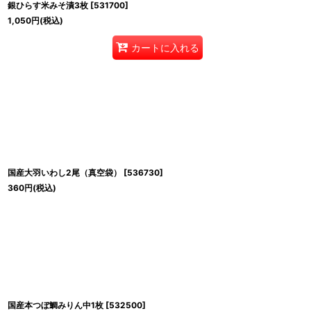
銀ひらす米みそ漬3枚
[
531700
]
1,050
円
(税込)
カートに入れる
国産大羽いわし2尾（真空袋）
[
536730
]
360
円
(税込)
国産本つぼ鯛みりん中1枚
[
532500
]