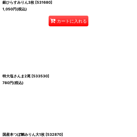
銀ひらすみりん3枚
[
531680
]
1,050
円
(税込)
カートに入れる
特大塩さんま2尾
[
533530
]
780
円
(税込)
国産本つぼ鯛みりん大1枚
[
532870
]