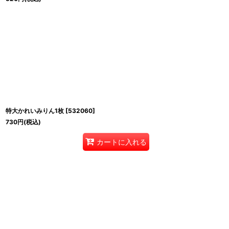
特大かれいみりん1枚
[
532060
]
730
円
(税込)
カートに入れる