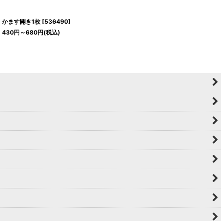
かます開き1枚
[
536490
]
430
円
～680
円
(税込)