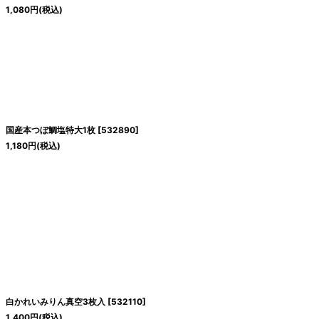
1,080
円
(税込)
国産本つぼ鯛塩特大1枚
[
532890
]
1,180
円
(税込)
白かれいみりん真空3枚入
[
532110
]
1,400
円
(税込)