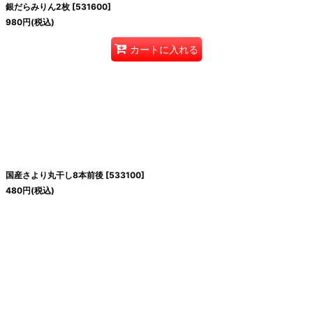
銀だらみりん2枚
[
531600
]
980
円
(税込)
カートに入れる
国産さより丸干し8本前後
[
533100
]
480
円
(税込)