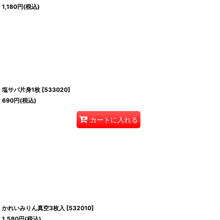
1,180
円
(税込)
塩サバ片身1枚
[
533020
]
690
円
(税込)
カートに入れる
かれいみりん真空3枚入
[
532010
]
1,580
円
(税込)