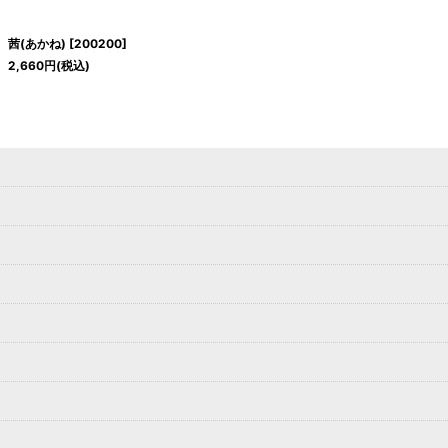
茜(あかね)
[
200200
]
2,660
円
(税込)