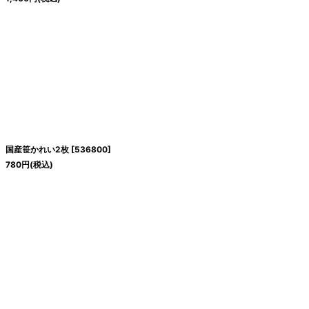
国産笹かれい2枚
[
536800
]
780
円
(税込)