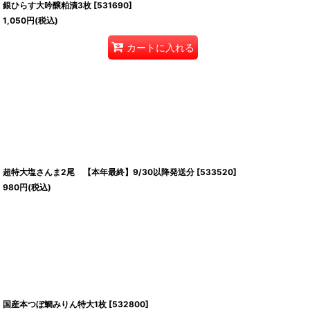
銀ひらす大吟醸粕漬3枚
[
531690
]
1,050
円
(税込)
カートに入れる
超特大塩さんま2尾 【本年最終】9/30以降発送分
[
533520
]
980
円
(税込)
国産本つぼ鯛みりん特大1枚
[
532800
]