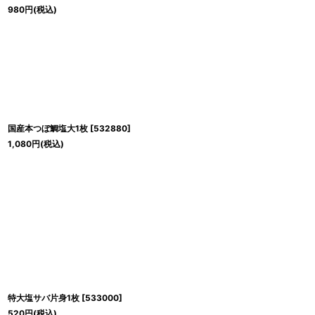
980
円
(税込)
国産本つぼ鯛塩大1枚
[
532880
]
1,080
円
(税込)
特大塩サバ片身1枚
[
533000
]
520
円
(税込)