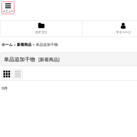
メニュー
カテゴリ
マイページ
ホーム
>
新着商品
>
単品追加干物
単品追加干物
[
新着商品
]
0
件
表示数
:
並び順
: