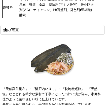
昆布、鰹節、食塩、調味料(アミノ酸等)、酸化防止
原材料
剤(V,C)、ナイアシン、Ph調整剤、発色剤(亜硝酸)、
酵素
他の写真
『天然羅臼昆布』・『瀬戸内いりこ』・『枕崎産鰹節』・『天然
塩』などどれも希少な素材で丁寧にとった出汁に漬け込み、家庭料
理のように後味優しい味に仕上げています。
先代から受け継がれた、手間暇をかける製法を続けています。