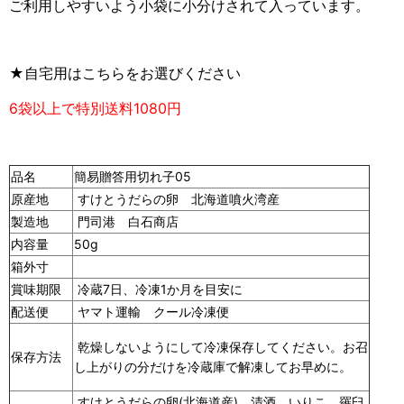
ご利用しやすいよう小袋に小分けされて入っています。
★自宅用はこちらをお選びください
6袋以上で特別送料1080円
品名
簡易贈答用切れ子05
原産地
すけとうだらの卵 北海道噴火湾産
製造地
門司港 白石商店
内容量
50g
箱外寸
賞味期限
冷蔵7日、冷凍1か月を目安に
配送便
ヤマト運輸 クール冷凍便
乾燥しないようにして冷凍保存してください。お召
保存方法
し上がりの分だけを冷蔵庫で解凍してお早めに。
すけとうだらの卵(北海道産)、清酒、いりこ、羅臼