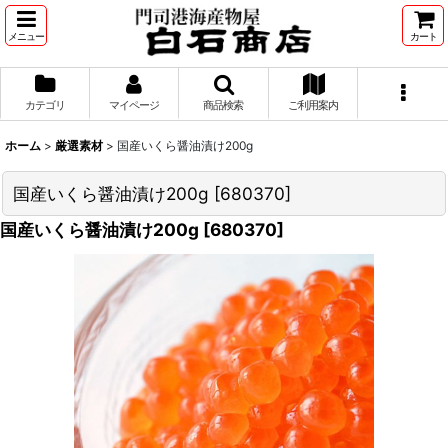
メニュー
カート
カテゴリ
マイページ
商品検索
ご利用案内
ホーム
>
厳選素材
>
国産いくら醤油漬け200g
国産いくら醤油漬け200g
[
680370
]
国産いくら醤油漬け200g
[
680370
]