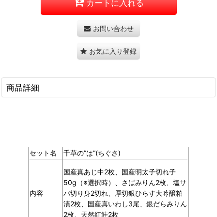
カートに入れる
お問い合わせ
お気に入り登録
商品詳細
セット名
千草の”は”(ちぐさ)
国産真あじ中2枚、国産明太子切れ子
50g（※選択時）
、さばみりん2枚、塩サ
内容
バ切り身2切れ、厚切銀ひらす大吟醸粕
漬2枚、国産真いわし3尾、銀だらみりん
2枚、天然紅鮭2枚