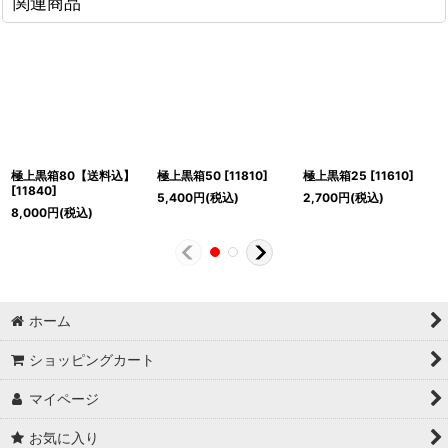
関連商品
極上黒箱80【送料込】
極上黒箱50
[
11810
]
極上黒箱25
[
11610
]
[
11840
]
5,400
円
(税込)
2,700
円
(税込)
8,000
円
(税込)
ホーム
ショッピングカート
マイページ
お気に入り