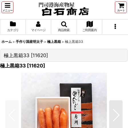
メニュー
カート
カテゴリ
マイページ
商品検索
ご利用案内
ホーム
>
手作り国産明太子
>
極上黒箱
>
極上黒箱33
極上黒箱33
[
11620
]
極上黒箱33
[
11620
]