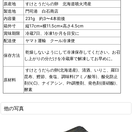
原産地
すけとうだらの卵 北海道噴火湾産
製造地
門司港 白石商店
内容量
231g 約3〜4本前後
箱外寸
縦17cm×横11.5cm×高さ4.5cm
賞味期限
冷蔵7日、冷凍1か月を目安に
配送便
ヤマト運輸 クール冷凍便
乾燥しないようにして冷凍保存してください。お召
保存方法
し上がりの分だけを冷蔵庫で解凍してお早めに。
すけとうだらの卵(北海道産)、清酒、いりこ、羅臼
昆布、鰹節、食塩、調味料(アミノ酸等)、酸化防止
原材料
剤(V,C)、ナイアシン、Ph調整剤、発色剤(亜硝酸)、
酵素
他の写真