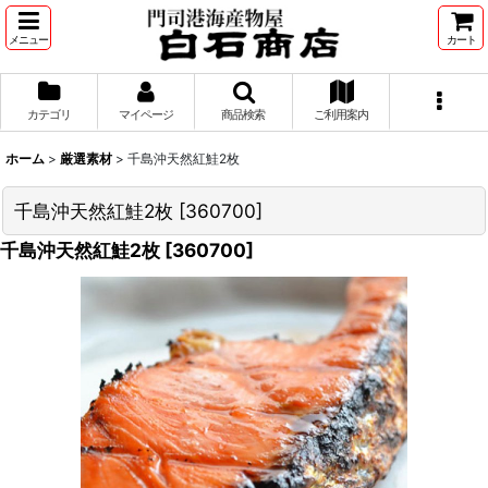
メニュー
カート
カテゴリ
マイページ
商品検索
ご利用案内
ホーム
>
厳選素材
>
千島沖天然紅鮭2枚
千島沖天然紅鮭2枚
[
360700
]
千島沖天然紅鮭2枚
[
360700
]