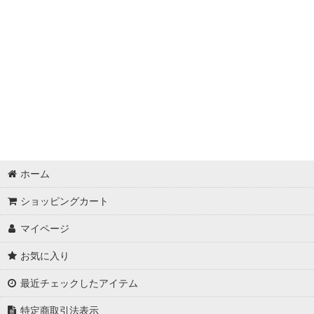
単品追加干物
送料込
送料込セット
単品追加価格
厳選素材
特別送料
5800円以上で送料込セット
5500円送料込
メッセージカード
5800円送料込み
5800円送料込
ホーム
ショッピングカート
マイページ
お気に入り
最近チェックしたアイテム
特定商取引法表示