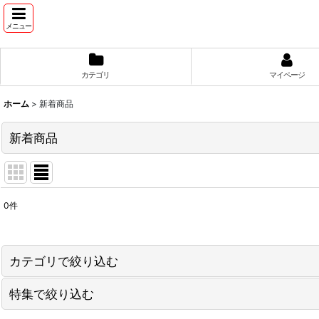
メニュー
カテゴリ
マイページ
ホーム
>
新着商品
新着商品
0
件
表示数
:
並び順
:
カテゴリで絞り込む
特集で絞り込む
手作り国産明太子