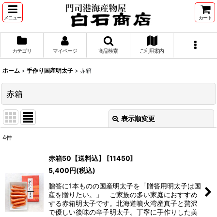
メニュー
カート
カテゴリ
マイページ
商品検索
ご利用案内
ホーム
>
手作り国産明太子
>
赤箱
赤箱
表示順変更
閉じる
4
件
表示数
:
赤箱50【送料込】
[
11450
]
5,400
円
(税込)
並び順
:
贈答に1本ものの国産明太子を「贈答用明太子は国
産を贈りたい。」 ご家族の多い家庭におすすめ
絞り込む
する赤箱明太子です。北海道噴火湾産真子と贅沢
で優しい後味の辛子明太子。丁寧に手作りした美