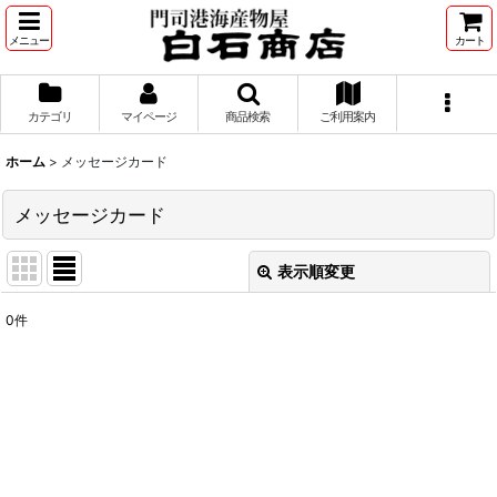
メニュー
カート
カテゴリ
マイページ
商品検索
ご利用案内
ホーム
>
メッセージカード
メッセージカード
表示順変更
閉じる
0
件
表示数
:
並び順
:
絞り込む